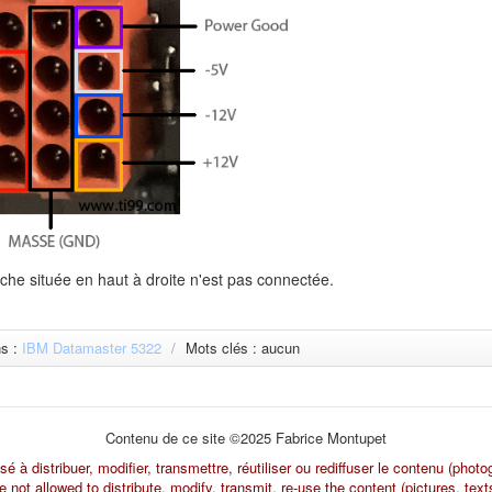
che située en haut à droite n'est pas connectée.
ns :
IBM Datamaster 5322
/
Mots clés : aucun
Contenu de ce site ©2025 Fabrice Montupet
à distribuer, modifier, transmettre, réutiliser ou rediffuser le contenu (photo
 not allowed to distribute, modify, transmit, re-use the content (pictures, texts