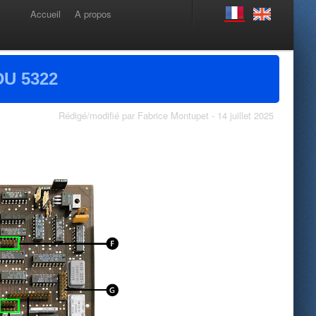
Accueil
A propos
U 5322
Rédigé/modifié par Fabrice Montupet - 14 juillet 2025