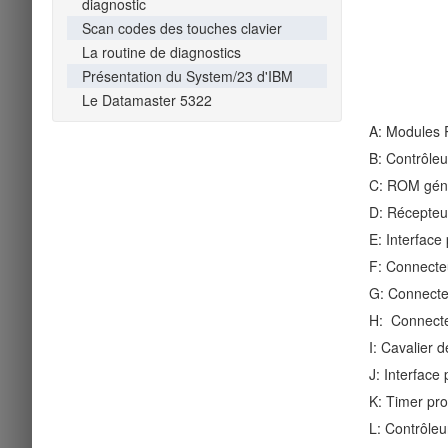
diagnostic
Scan codes des touches clavier
La routine de diagnostics
Présentation du System/23 d'IBM
Le Datamaster 5322
A: Modules
B: Contrôleu
C: ROM géné
D: Récepteu
E: Interface
F: Connecteu
G: Connecteu
H: Connecte
I: Cavalier
J: Interface
K: Timer pr
L: Contrôle