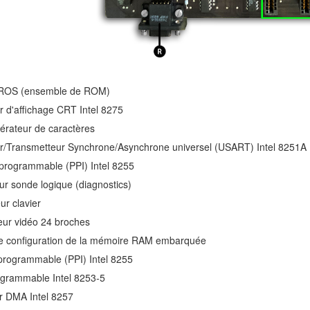
 ROS (ensemble de ROM)
r d'affichage CRT Intel 8275
rateur de caractères
r/Transmetteur Synchrone/Asynchrone universel (USART) Intel 8251A
 programmable (PPI) Intel 8255
r sonde logique (diagnostics)
r clavier
ur vidéo 24 broches
 de configuration de la mémoire RAM embarquée
 programmable (PPI) Intel 8255
ogrammable Intel 8253-5
ur DMA Intel 8257