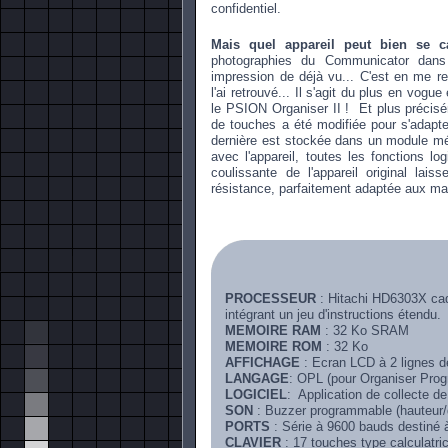
confidentiel.
Mais quel appareil peut bien se c
photographies du Communicator dans
impression de déjà vu... C'est en me r
l'ai retrouvé... Il s'agit du plus en vog
le PSION Organiser II ! Et plus précis
de touches a été modifiée pour s'adapter
dernière est stockée dans un module mém
avec l'appareil, toutes les fonctions lo
coulissante de l'appareil original la
résistance, parfaitement adaptée aux man
PROCESSEUR
: Hitachi HD6303X ca
intégrant un jeu d'instructions étendu.
MEMOIRE RAM
: 32 Ko SRAM
MEMOIRE ROM
: 32 Ko
AFFICHAGE
: Ecran LCD à 2 lignes de
LANGAGE
: OPL (pour Organiser Prog
LOGICIEL
: Application de collecte d
SON
: Buzzer programmable (hauteur/
PORTS
: Série à 9600 bauds destiné 
CLAVIER
: 17 touches type calculatri