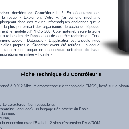
acher derrière ce Contrôleur II ?
En découvrant des
 la revue « Exelement Vôtre », j'ai eu une méchante
eplongeant dans des revues informatiques anciennes que je
ue et le plus performant des organiseurs de poche de l'époque:
ément le modèle XP /POS 200. Côté matériel, seule la zone
 aux besoins de l'application de contrôle technique . Cette
oire appelé « Datapack ». L'application est la seule livrée
gicielles propres à l'Organiser ayant été retirées. La coque
isse place à une coque en caoutchouc anti-choc de haute
ipulations en milieu « hostile ».
Fiche Technique du Contrôleur II
dencé à 0.912 Mhz. Microprocesseur à technologie CMOS, basé sur le Motoro
 16 caractères. Non rétroéclairé.
ramming Language), un langage très proche du Basic.
e données.
durée)
à la connexion avec l'Exeltel , 2 slots d'extension RAM/ROM.
ce.