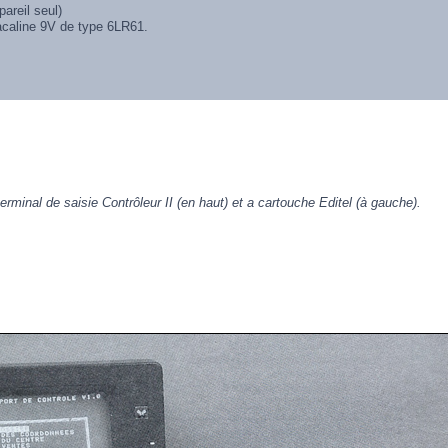
areil seul)
 acaline 9V de type 6LR61.
terminal de saisie Contrôleur II (en haut)
et a cartouche Editel (à gauche).