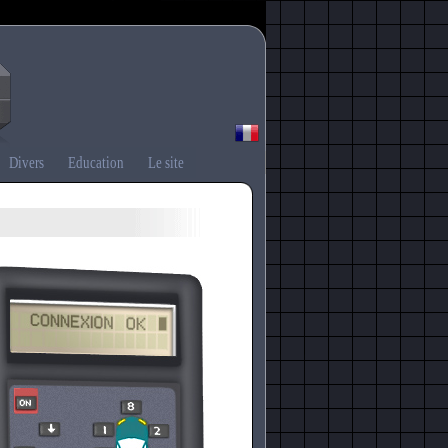
Divers
Education
Le site