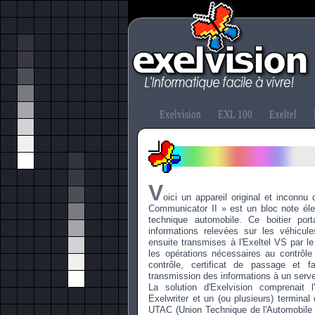
Exelvision
EXL 100
Exeltel
V
oici un appareil original et inconnu
Communicator II » est un bloc note élec
technique automobile. Ce boitier por
informations relevées sur les véhicu
ensuite transmises à l'Exeltel VS par l
les opérations nécessaires au contrôl
contrôle, certificat de passage et f
transmission des informations à un serve
La solution d'Exelvision comprenait l
Exelwriter et un (ou plusieurs) terminal 
UTAC (Union Technique de l'Automobile e