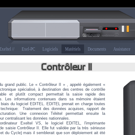
Exeltel //
Exel-PC
Logiciels
Matériels
Documents
Assistance
 du grand public. Le « Contrôleur II » , appelé également «
tronique spécialisé, à destination des centres de contrôle
table et plutôt compact permettait la saisie rapide des
les. Les informations contenues dans sa mémoire étaient
e biais du logiciel EDITEL. EDITEL prenait en charge toutes
e technique: Traitement des données acquises, rapport de
acturation. Une connexion Télétel permettait ensuite la
ur centralisant les données nationnales.
'ordinateur Exeltel VS, le logiciel EDITEL, l'imprimante
de saisie Contrôleur II. Elle fut validée par la très sérieuse
t du Cycle) mais il semblerait que son déploiement ait été