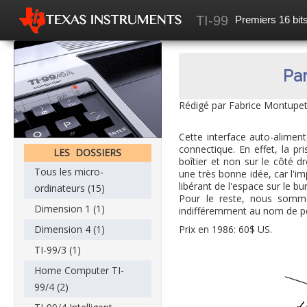
TI-99
Premiers 16 bits
Accueil
Mes recherches
Par
News
Rédigé par Fabrice Montupet
Les articles
Cette interface auto-aliment
Forum
connectique. En effet, la pri
LES DOSSIERS
boîtier et non sur le côté d
Tous les micro-
une très bonne idée, car l'im
libérant de l'espace sur le bu
ordinateurs (15)
Pour le reste, nous somme
Dimension 1 (1)
indifféremment au nom de p
Prix en 1986: 60$ US.
Dimension 4 (1)
TI-99/3 (1)
Home Computer TI-
99/4 (2)