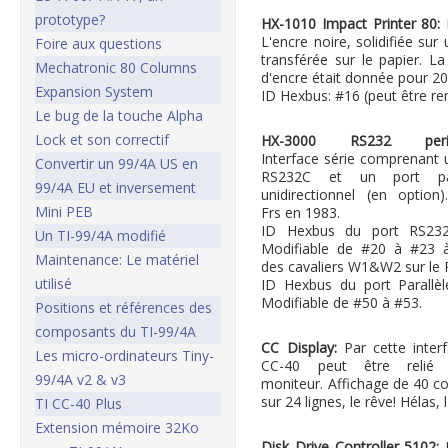
prototype?
HX-1010 Impact Printer 80:
I
L'encre noire, solidifiée s
Foire aux questions
transférée sur le papier. L
Mechatronic 80 Columns
d'encre était donnée pour 20
Expansion System
ID Hexbus: #16 (peut être re
Le bug de la touche Alpha
Lock et son correctif
HX-3000 RS232 periph
Interface série comprenant 
Convertir un 99/4A US en
RS232C et un port par
99/4A EU et inversement
unidirectionnel (en option
Mini PEB
Frs en 1983.
ID Hexbus du port RS232
Un TI-99/4A modifié
Modifiable de #20 à #23 à
Maintenance: Le matériel
des cavaliers W1&W2 sur le 
utilisé
ID Hexbus du port Parallèl
Modifiable de #50 à #53.
Positions et références des
composants du TI-99/4A
CC Display:
Par cette interf
Les micro-ordinateurs Tiny-
CC-40 peut être relié
99/4A v2 & v3
moniteur. Affichage de 40 c
sur 24 lignes, le rêve! Hélas, 
TI CC-40 Plus
Extension mémoire 32Ko
Disk Drive Controller 5102: