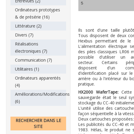
Entrevues (2)
5
Ordinateurs prototypes
& de présérie (16)
Littérature (2)
Ils sont d'une taille plutô
Divers (7)
Tous disposent de deux co
Hexbus permettant de le 
Réalisations
L'alimentation électrique s
électroniques (7)
des piles classiques LR06 m
possible d'utiliser un a
Communication (7)
secteur. Certains périp
disposent d'un comm
Utilitaires (1)
d'identification placé sur 
Ordinateurs apparentés
arrière ou à l'intérieur du bo
pratique.
(4)
HX2000 WaferTape:
Cette 
Améliorations/Modifications
sauvegarde était le seul s
(6)
stockage du CC-40 initialeme
L'unité utilise des cartouch
façon séquentielle à la vites
Deux cartouches proposées:
RECHERCHER DANS LE
Les publicités du CC-40 et 
SITE
1983. Hélas, le produit ne 