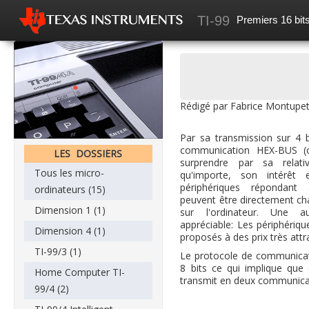
TI-99
Premiers 16 bits
Accueil
Mes recherches
News
Rédigé par Fabrice Montupet
Les articles
Par sa transmission sur 4 bi
Forum
communication HEX-BUS (
LES DOSSIERS
surprendre par sa relati
Tous les micro-
qu'importe, son intérêt e
périphériques répondan
ordinateurs (15)
peuvent être directement ch
Dimension 1 (1)
sur l'ordinateur. Une aut
appréciable: Les périphériq
Dimension 4 (1)
proposés à des prix très attra
TI-99/3 (1)
Le protocole de communicati
8 bits ce qui implique que
Home Computer TI-
transmit en deux communica
99/4 (2)