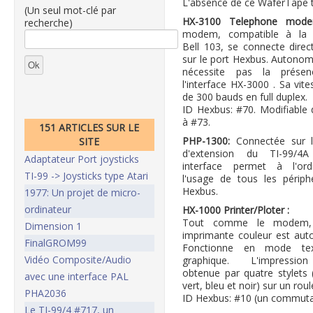
L'absence de ce WaferTape ta
(Un seul mot-clé par
HX-3100 Telephone mo
recherche)
modem, compatible à la
Bell 103, se connecte dire
sur le port Hexbus. Autonome
nécessite pas la prése
l'interface HX-3000 . Sa vite
de 300 bauds en full duplex.
ID Hexbus: #70. Modifiable
à #73.
151 ARTICLES SUR LE
PHP-1300:
Connectée sur 
SITE
d'extension du TI-99/4A
Adaptateur Port joysticks
interface permet à l'ordi
TI-99 -> Joysticks type Atari
l'usage de tous les périph
Hexbus.
1977: Un projet de micro-
ordinateur
HX-1000 Printer/Ploter :
Tout comme le modem, 
Dimension 1
imprimante couleur est au
FinalGROM99
Fonctionne en mode te
Vidéo Composite/Audio
graphique. L'impressi
obtenue par quatre stylets 
avec une interface PAL
vert, bleu et noir) sur un ro
PHA2036
ID Hexbus: #10 (un commutate
Le TI-99/4 #717, un