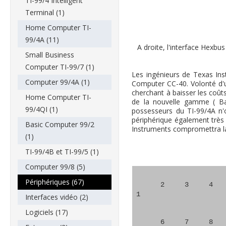
TI-99/4 Intelligent
Terminal (1)
Home Computer TI-
99/4A (11)
A droite, l'interface Hexbu
Small Business
Computer TI-99/7 (1)
Les ingénieurs de Texas In
Computer 99/4A (1)
Computer CC-40. Volonté d'u
cherchant à baisser les coût
Home Computer TI-
de la nouvelle gamme ( Ba
99/4QI (1)
possesseurs du TI-99/4A n'
périphérique également très
Basic Computer 99/2
Instruments compromettra la
(1)
TI-99/4B et TI-99/5 (1)
Computer 99/8 (5)
Périphériques (67)
2
3
4
1
Interfaces vidéo (2)
Logiciels (17)
6
7
8