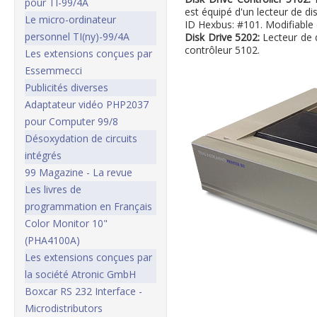
pour TI-99/4A
est équipé d'un lecteur de di
Le micro-ordinateur
ID Hexbus: #101. Modifiable 
personnel TI(ny)-99/4A
Disk Drive 5202:
Lecteur de 
contrôleur 5102.
Les extensions conçues par
Essemmecci
Publicités diverses
Adaptateur vidéo PHP2037
pour Computer 99/8
Désoxydation de circuits
intégrés
99 Magazine - La revue
Les livres de
programmation en Français
Color Monitor 10"
(PHA4100A)
Les extensions conçues par
la société Atronic GmbH
Boxcar RS 232 Interface -
Microdistributors