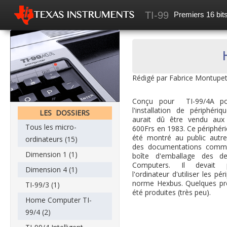
TI-99
Premiers 16 bits
Accueil
Mes recherches
News
Rédigé par Fabrice Montupet
Les articles
Conçu pour TI-99/4A po
Forum
l'installation de périphériq
LES DOSSIERS
aurait dû être vendu aux
Tous les micro-
600Frs en 1983. Ce périphéri
été montré au public autr
ordinateurs (15)
des documentations comme
Dimension 1 (1)
boîte d'emballage des de
Computers. Il devait 
Dimension 4 (1)
l'ordinateur d'utiliser les pé
norme Hexbus. Quelques pré
TI-99/3 (1)
été produites (très peu).
Home Computer TI-
99/4 (2)