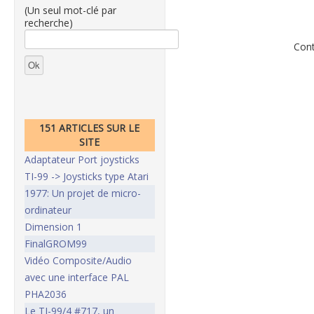
(Un seul mot-clé par
recherche)
Cont
151 ARTICLES SUR LE
SITE
Adaptateur Port joysticks
TI-99 -> Joysticks type Atari
1977: Un projet de micro-
ordinateur
Dimension 1
FinalGROM99
Vidéo Composite/Audio
avec une interface PAL
PHA2036
Le TI-99/4 #717, un