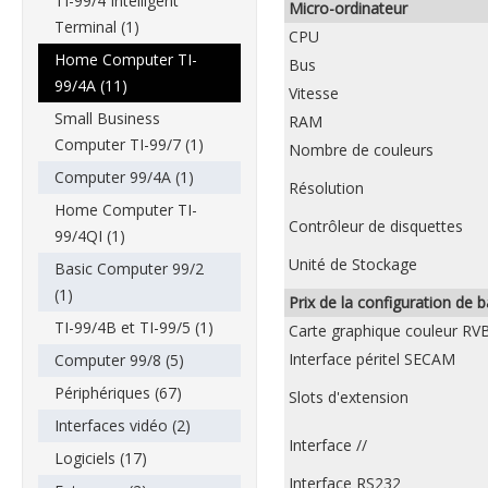
TI-99/4 Intelligent
Micro-ordinateur
Terminal (1)
CPU
Home Computer TI-
Bus
99/4A (11)
Vitesse
Small Business
RAM
Computer TI-99/7 (1)
Nombre de couleurs
Computer 99/4A (1)
Résolution
Home Computer TI-
Contrôleur de disquettes
99/4QI (1)
Unité de Stockage
Basic Computer 99/2
(1)
Prix de la configuration de 
TI-99/4B et TI-99/5 (1)
Carte graphique couleur RV
Interface péritel SECAM
Computer 99/8 (5)
Périphériques (67)
Slots d'extension
Interfaces vidéo (2)
Interface //
Logiciels (17)
Interface RS232