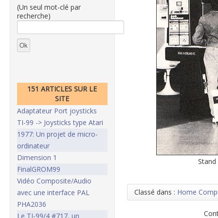
(Un seul mot-clé par
recherche)
151 ARTICLES SUR LE
SITE
Adaptateur Port joysticks
TI-99 -> Joysticks type Atari
1977: Un projet de micro-
ordinateur
Dimension 1
Stand
FinalGROM99
Vidéo Composite/Audio
Classé dans :
Home Compu
avec une interface PAL
PHA2036
Cont
Le TI-99/4 #717, un