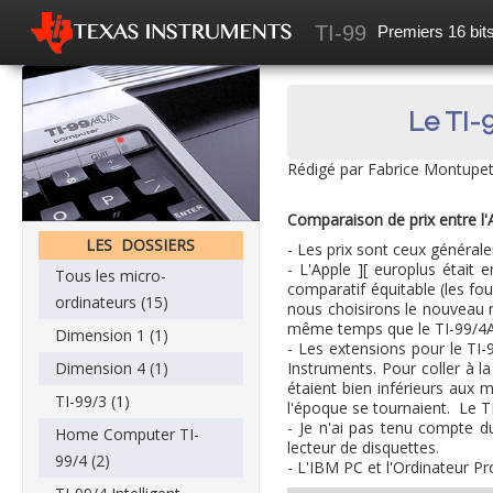
TI-99
Premiers 16 bits
Accueil
Mes recherches
Le TI-
News
Rédigé par Fabrice Montupet
Les articles
Comparaison de prix entre l'
Forum
LES DOSSIERS
- Les prix sont ceux généra
- L'Apple ][ europlus était
Tous les micro-
comparatif équitable (les fo
ordinateurs (15)
nous choisirons le nouveau né
même temps que le TI-99/4A
Dimension 1 (1)
- Les extensions pour le TI-
Instruments. Pour coller à la
Dimension 4 (1)
étaient bien inférieurs aux 
TI-99/3 (1)
l'époque se tournaient. Le T
- Je n'ai pas tenu compte du
Home Computer TI-
lecteur de disquettes.
99/4 (2)
- L'IBM PC et l'Ordinateur P