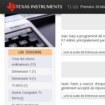
TI-99
Premiers 16 bits
Accueil
Mes recherches
News
Ivan Hary a programmé de no
Les articles
K7 édités principalement pa
!
Forum
Lire la suite de Entrevue ave
LES DOSSIERS
Tous les micro-
ordinateurs (15)
Dimension 1 (1)
Dimension 4 (1)
Noël Pietri a exercé d'impo
TI-99/3 (1)
gentiment accepté de répond
Home Computer TI-
Lire la suite de Entrevue avec
99/4 (2)